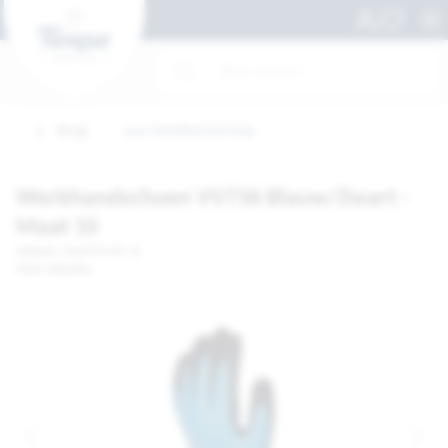
Terug
naar Handbescherming
Werkhandschoen VV736 Blauw/Zwart -
Maat 10
Artikelnr. 1012974-MT 10
Merk: DeltaPlus