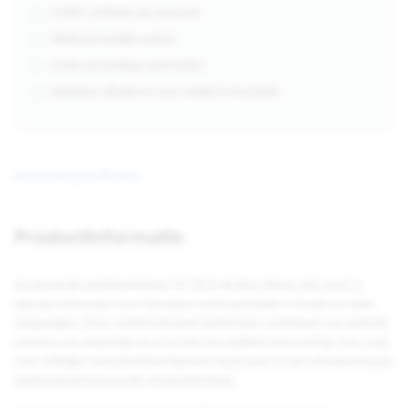
4.000+ artikelen op voorraad
Altijd persoonlijk contact
Gratis verzending vanaf €250,-
Kosteloos afhalen in onze winkel in Enschede
Beschrijving
Specificaties
Productinformatie
De gevoerde werkhandschoen VV736 in de kleur blauw met zwart is
speciaal ontworpen voor intensieve werkzaamheden in koude en natte
omgevingen. Deze multifunctionele handschoen combineert een gebreid
ontwerp van polyamide en acryl met een dubbele latexcoating, wat zorgt
voor volledige waterdichtheid (behalve bij de pols) en een uitstekende grip
dankzij de getextureerde schuimafwerking.