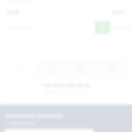
1012954-PK 12
€ 8,40
€ 8,17
Bekijk product
Bekijk produc
+31 (0)53 435 55 55
Werkdagen tussen 8:30 - 17:30
Nieuwsbrief abonneren
Altijd up to date