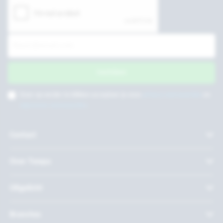
Inschrijven
Door op verder te klikken accepteer je onze
privacy voorwaarden
en
algemene voorwaarden
.
Contact
Over Twepa
Uitgelicht
Branches