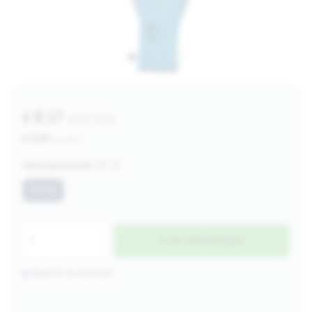
€ 8,17
excl btw
€ 9,89
incl btw
Verkoopeenheid:
MT 10
MT 10
In de winkelwagen
Beperkt op voorraad