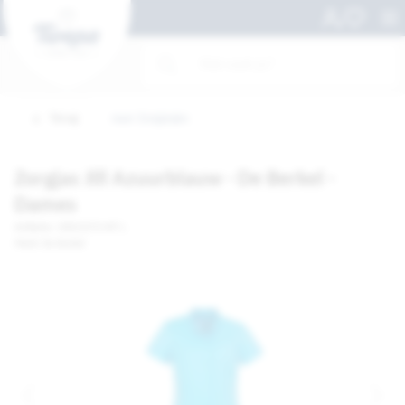
Terug
naar Zorgjasjes
Zorgjas Jill Azuurblauw - De Berkel -
Dames
Artikelnr. 10021273-MT L
Merk: De Berkel