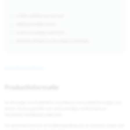
4.000+ artikelen op voorraad
Altijd persoonlijk contact
Gratis verzending vanaf €250,-
Kosteloos afhalen in onze winkel in Enschede
Beschrijving
Specificaties
Productinformatie
De Jill zorgjas van De Berkel in azuurblauw is een praktische zorgjas voor
dames. De jas is geschikt voor werk waarbij je comfortabele en
functionele werkkleding nodig hebt.
De opstaande boord en de drukknoopsluiting aan de voorkant zorgen voor