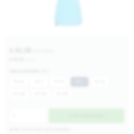
€ 45,58
excl btw
€ 55,15
incl btw
Verkoopeenheid:
MT L
MT XS
MT S
MT M
MT L
MT XL
MT 2XL
MT 3XL
MT 4XL
In de winkelwagen
Niet op voorraad, wel te bestellen.