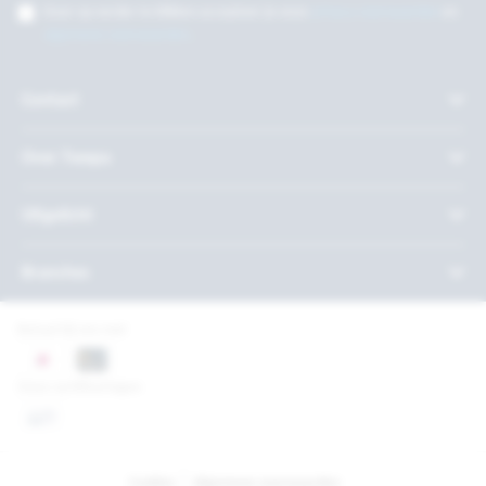
Door op verder te klikken accepteer je onze
privacy voorwaarden
en
algemene voorwaarden
.
Contact
Over Twepa
Uitgelicht
Branches
Betaal bij ons met
Onze certificeringen
Cookies
Algemene voorwaarden