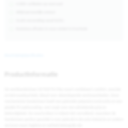
4.000+ artikelen op voorraad
Altijd persoonlijk contact
Gratis verzending vanaf €250,-
Kosteloos afhalen in onze winkel in Enschede
Beschrijving
Specificaties
Productinformatie
De werkhandschoen VE702P PU-Flex zwart combineert comfort, precisie
en betrouwbaarheid, ideaal voor uiteenlopende werkzaamheden. Deze
mechanische handschoen heeft een gebreide polyesterconstructie en een
gladde PU-palmcoating, wat zorgt voor een uitstekende grip en
behendigheid. De zwarte kleur is vrijwel niet vervuilend, waardoor de
handschoen perfect geschikt is voor gebruik in de auto-industrie en andere
sectoren waar hygiëne en netheid belangrijk zijn.