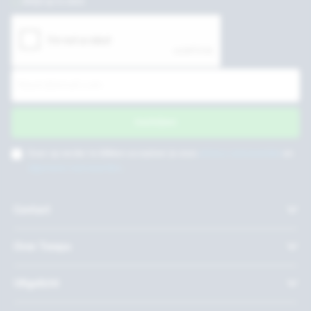
Altijd up to date
Inschrijven
Door op verder te klikken accepteer je onze
privacy voorwaarden
en
algemene voorwaarden
.
Contact
Over Twepa
Uitgelicht