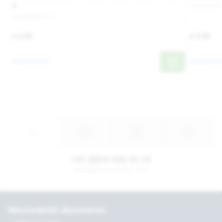
9
711924-MT
1013008-MT 9
€ 3,50
€ 9,40
Bekijk product
Bekijk produc
+31 (0)53 435 55 55
Werkdagen tussen 8:30 - 17:30
Nieuwsbrief abonneren