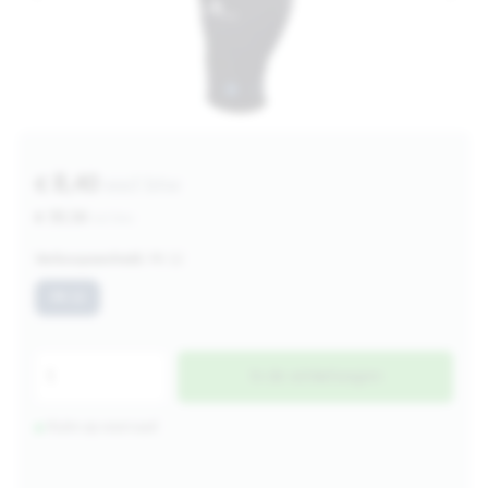
€ 8,40
excl btw
€ 10,16
incl btw
Verkoopeenheid:
PK 12
PK 12
In de winkelwagen
Ruim op voorraad