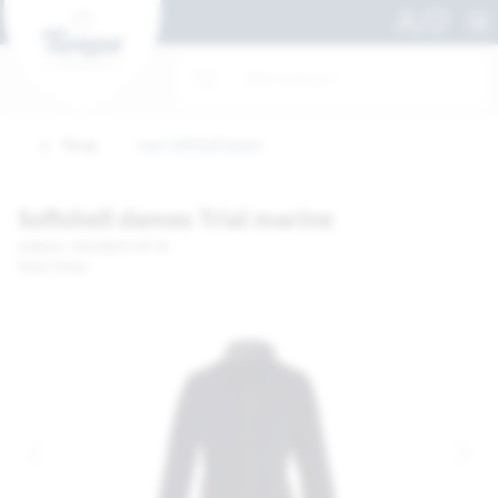
Terug
naar Softshell jassen
Softshell dames Trial marine
Artikelnr. 100318431-MT XS
Merk: Printer