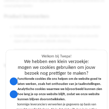
softshell jas is ideaal voor dagelijks gebruik, zowel bij buitenactiviteiten als
casual gelegenheden.
Product kenmerken
Licht stretchmateriaal voor extra comfort en bewegingsvrijheid
Tweekleurige ritssluiting, zijzakken met rits en contrasterende
zipper pullers voor een stijlvolle afwerking
Aanpasbare mouwen met velcrosluiting en trekkoorden voor
optimale pasvorm
Welkom bij Twepa!
We hebben een klein verzoekje:
Wasvoorschriften
mogen we cookies gebruiken om jouw
bezoek nog prettiger te maken?
Welkom bij Twepa!
Welkom bij Twepa!
Machinewas op maximaal 40°C
Functionele cookies die ons helpen om de website goed te
We hebben een klein verzoekje:
We hebben een klein verzoekje:
laten werken, zoals het onthouden van je taalinstellingen.
Niet bleken
mogen we cookies gebruiken om jouw
mogen we cookies gebruiken om jouw
Analytische cookies waarmee we bijvoorbeeld kunnen zien
bezoek nog prettiger te maken?
bezoek nog prettiger te maken?
hoe lang je op onze website blijft, zodat we onze website
Niet in de droger drogen
Functionele cookies die ons helpen om de website goed te
Functionele cookies die ons helpen om de website goed te
kunnen blijven doorontwikkelen.
laten werken, zoals het onthouden van je taalinstellingen.
laten werken, zoals het onthouden van je taalinstellingen.
Niet strijken
Sommige leveranciers verwerken je gegevens op basis van
Analytische cookies waarmee we bijvoorbeeld kunnen zien
Analytische cookies waarmee we bijvoorbeeld kunnen zien