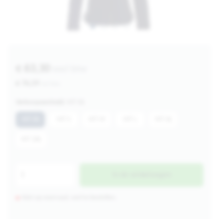
€ 63,30
excl btw
€ 76,59
incl btw
Verkoopeenheid:
MT XS
MT XS
MT S
MT M
MT L
MT XL
MT 2XL
In de winkelwagen
Niet op voorraad, wel te bestellen.