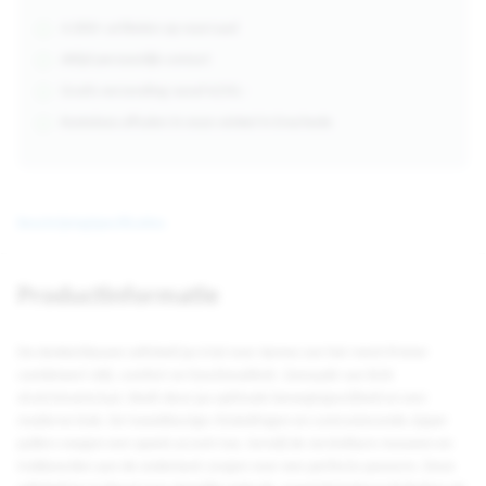
4.000+ artikelen op voorraad
Altijd persoonlijk contact
Gratis verzending vanaf €250,-
Kosteloos afhalen in onze winkel in Enschede
Beschrijving
Specificaties
Productinformatie
De donkerblauwe softshell jas trial voor dames van het merk Printer
combineert stijl, comfort en functionaliteit. Gemaakt van licht
stretchmateriaal, biedt deze jas optimale bewegingsvrijheid en een
moderne look. De tweekleurige ritssluitingen en contrasterende zipper
pullers voegen een speels accent toe, terwijl de verstelbare mouwen en
trekkoorden aan de onderkant zorgen voor een perfecte pasvorm. Deze