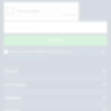
Inschrijven
Door op verder te klikken accepteer je onze
privacy voorwaarden
en
algemene voorwaarden
.
Contact
Over Twepa
Uitgelicht