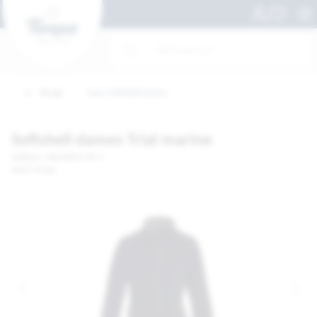
Terug
naar Softshell jassen
Softshell dames Trial marine
Artikelnr. 100318431-MT S
Merk: Printer