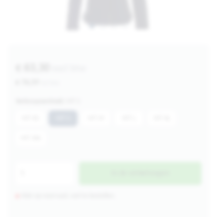
€ 63,30
excl btw
€ 76,59
incl btw
Verkoopeenheid:
MT S
MT XS
MT S
MT M
MT L
MT XL
MT 2XL
In de winkelwagen
Niet op voorraad, wel te bestellen.