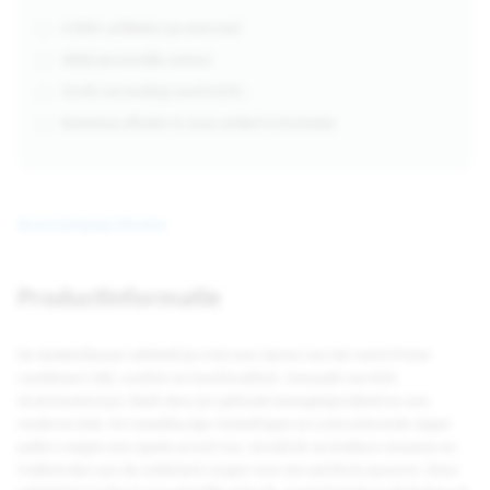
4.000+ artikelen op voorraad
Altijd persoonlijk contact
Gratis verzending vanaf €250,-
Kosteloos afhalen in onze winkel in Enschede
Beschrijving
Specificaties
Productinformatie
De donkerblauwe softshell jas trial voor dames van het merk Printer
combineert stijl, comfort en functionaliteit. Gemaakt van licht
stretchmateriaal, biedt deze jas optimale bewegingsvrijheid en een
moderne look. De tweekleurige ritssluitingen en contrasterende zipper
pullers voegen een speels accent toe, terwijl de verstelbare mouwen en
trekkoorden aan de onderkant zorgen voor een perfecte pasvorm. Deze