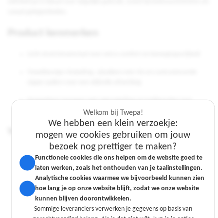
softshell jas is ideaal voor dagelijks gebruik, zowel bij buitenactiviteiten als
casual gelegenheden.
Product kenmerken
Licht stretchmateriaal voor extra comfort en bewegingsvrijheid
Tweekleurige ritssluiting, zijzakken met rits en contrasterende
zipper pullers voor een stijlvolle afwerking
Aanpasbare mouwen met velcrosluiting en trekkoorden voor
optimale pasvorm
Welkom bij Twepa!
We hebben een klein verzoekje:
Wasvoorschriften
mogen we cookies gebruiken om jouw
bezoek nog prettiger te maken?
Welkom bij Twepa!
Welkom bij Twepa!
Machinewas op maximaal 40°C
Functionele cookies die ons helpen om de website goed te
We hebben een klein verzoekje:
We hebben een klein verzoekje:
laten werken, zoals het onthouden van je taalinstellingen.
Niet bleken
mogen we cookies gebruiken om jouw
mogen we cookies gebruiken om jouw
Analytische cookies waarmee we bijvoorbeeld kunnen zien
bezoek nog prettiger te maken?
bezoek nog prettiger te maken?
hoe lang je op onze website blijft, zodat we onze website
Niet in de droger drogen
Functionele cookies die ons helpen om de website goed te
Functionele cookies die ons helpen om de website goed te
kunnen blijven doorontwikkelen.
laten werken, zoals het onthouden van je taalinstellingen.
laten werken, zoals het onthouden van je taalinstellingen.
Niet strijken
Sommige leveranciers verwerken je gegevens op basis van
Analytische cookies waarmee we bijvoorbeeld kunnen zien
Analytische cookies waarmee we bijvoorbeeld kunnen zien