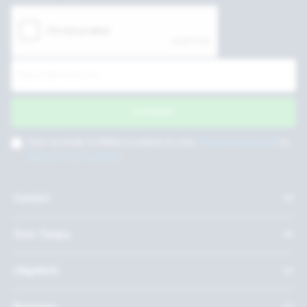
Inschrijven
Door op verder te klikken accepteer je onze
privacy voorwaarden
en
algemene voorwaarden
.
Contact
Over Twepa
Uitgelicht