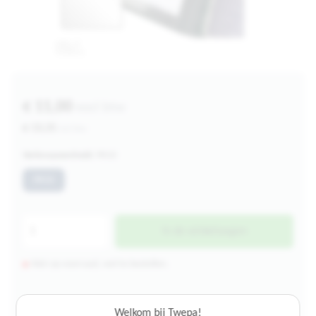
€ 11,00
excl btw
€ 13,31
incl btw
Verkoopeenheid:
PK10
PK10
In de winkelwagen
Niet op voorraad, wel te bestellen.
Welkom bij Twepa!
4.000+ artikelen op voorraad