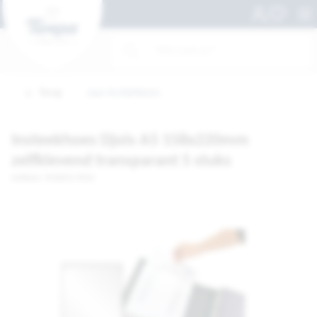
Terug
naar Archiefdozen
Insteekhoes Djois A5 158x220mm
zelfklevend transparant 5 stuks
Artikelnr. 5018431-PK10