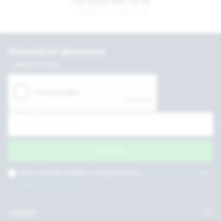
+31 (0)53 435 55 55
Werkdagen tussen 8:30 - 17:30
Nieuwsbrief abonneren
Altijd up to date
Inschrijven
Door op verder te klikken accepteer je onze
privacy voorwaarden
en
algemene voorwaarden
.
Contact