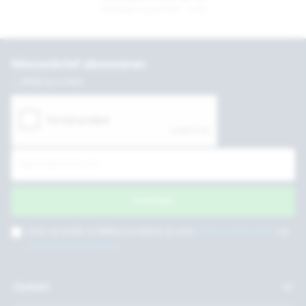
Werkdagen tussen 8:30 - 17:30
Nieuwsbrief abonneren
Altijd up to date
Inschrijven
Door op verder te klikken accepteer je onze
privacy voorwaarden
en
algemene voorwaarden
.
Contact