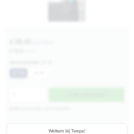
€ 28,44
excl btw
€ 34,41
incl btw
Verkoopeenheid:
MT 48
MT 48
MT 50
In de winkelwagen
Niet op voorraad, wel te bestellen.
4.000+ artikelen op voorraad
Welkom bij Twepa!