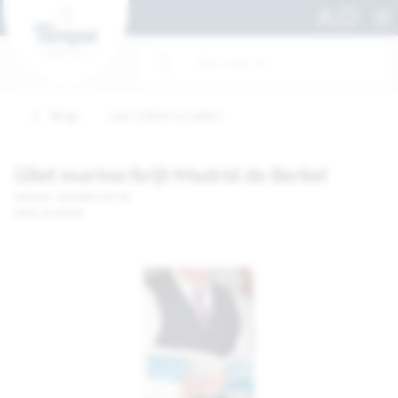
Terug
naar Colberts en gilets
Gilet marine/krijt Madrid de Berkel
Artikelnr. 10020832-MT 48
Merk: De Berkel