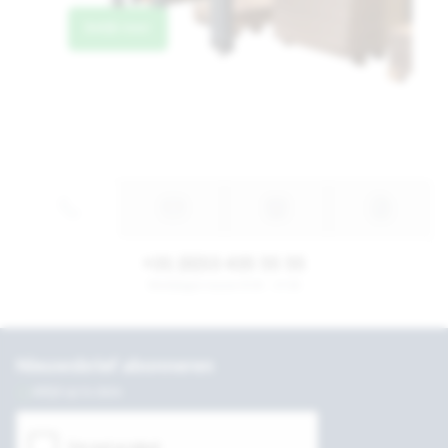
Bekijk meer
+31 (0)53 435 55 55
Werkdagen tussen 8:30 - 17:30
Nieuwsbrief abonneren
Altijd up to date