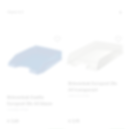
Brievenbak Europost Din
A4 transparant
500170-STUK
Brievenbak Esselte
Europost Din A4 blauw
143482-STUK
€ 3,66
€ 3,45