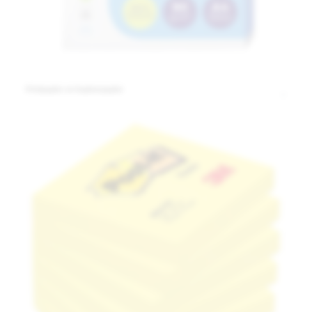
Printpapier en kopieerpapier