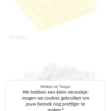
Memoblokken
Welkom bij Twepa!
We hebben een klein verzoekje:
mogen we cookies gebruiken om
jouw bezoek nog prettiger te
Welkom bij Twepa!
Welkom bij Twepa!
maken?