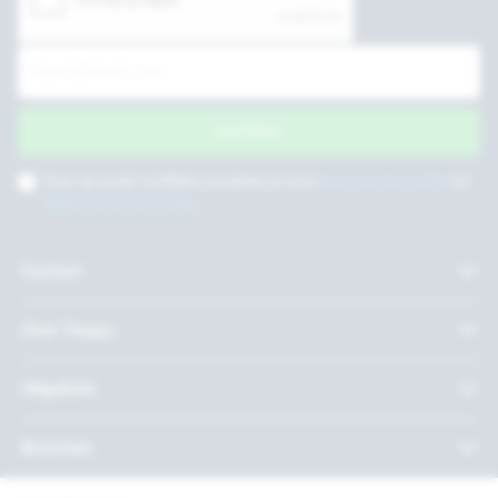
Inschrijven
Door op verder te klikken accepteer je onze
privacy voorwaarden
en
algemene voorwaarden
.
Contact
Over Twepa
Uitgelicht
Branches