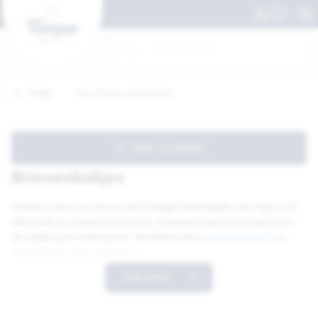
Terug
naar Bureau accessoires
Filter resultaten
Brievenbakjes
Voorkom chaos op je bureau met handige brievenbakjes. Hier leg je al je
inkomende en uitgaande brieven in, of gewoon stapels met papierwerk
dat anders gaat rondzwerven. We hebben deze
bureau accessoires
in
verschillende maten en kleuren.
Lees meer