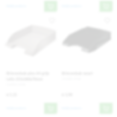
Bekijk product
Bekijk product
Brievenbak plus A4 grijs
Brievenbak zwart
Leitz 255x360x70mm
143481-STUK
510091-STUK
€ 5,15
€ 3,90
Bekijk product
Bekijk product