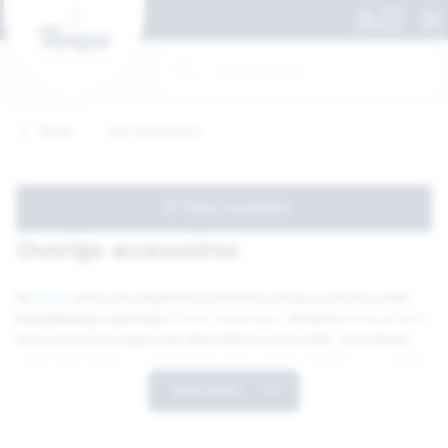
Terug
naar Accessoires
Filter resultaten
Overige accessoires
Bij
Twepa
vind je een uitgebreid assortiment overige accessoires onder
bedrijfskleding, waaronder
bretels
,
koksknopen
, riemen en
swing pockets
.
Deze accessoires voegen niet alleen stijl toe aan je outfit, maar bieden
ook functionaliteit en comfort tijdens elke werkdag. Ontdek onze collectie
en geef je professionele look de perfecte finishing touch.
Lees meer