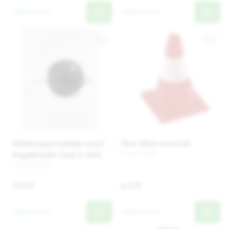
Bekijk product
Bekijk product
Koksknopen koksjas zwart
Pion 30cm rood/wit
Kugelknöpfe (3zak à 12st)
710195-STUK
711730-ZK36
€ 8,10
€ 6,25
Bekijk product
Bekijk product