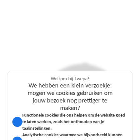
Welkom bij Twepa!
We hebben een klein verzoekje:
mogen we cookies gebruiken om
jouw bezoek nog prettiger te
Welkom bij Twepa!
Welkom bij Twepa!
maken?
We hebben een klein verzoekje:
We hebben een klein verzoekje:
Functionele cookies die ons helpen om de website goed
mogen we cookies gebruiken om
mogen we cookies gebruiken om
te laten werken, zoals het onthouden van je
jouw bezoek nog prettiger te
jouw bezoek nog prettiger te
taalinstellingen.
maken?
maken?
Analytische cookies waarmee we bijvoorbeeld kunnen