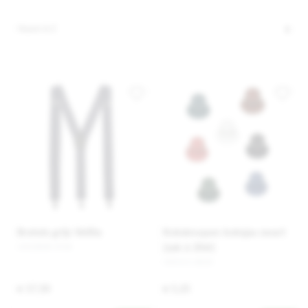
Bretels grijs Velilla
Koksknopen koksjas zwart
1002808-STUK
(zak à 20st)
100151-ZK20
€ 17,50
€ 5,25