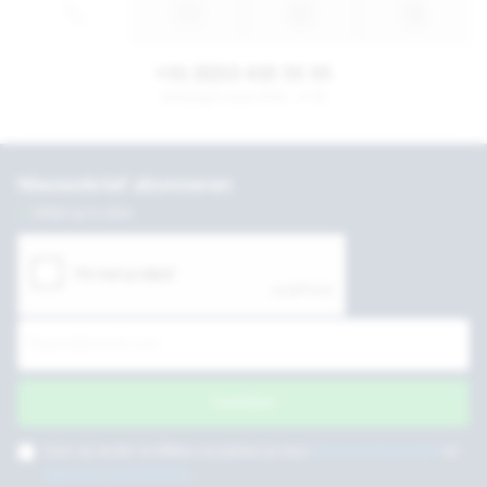
+31 (0)53 435 55 55
Werkdagen tussen 8:30 - 17:30
Nieuwsbrief abonneren
Altijd up to date
Inschrijven
Door op verder te klikken accepteer je onze
privacy voorwaarden
en
algemene voorwaarden
.